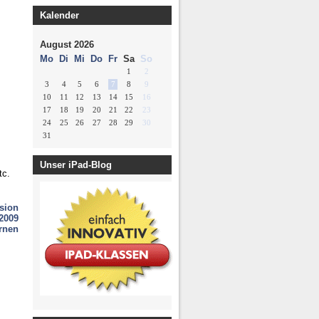
erzeitung
Kalender
g Plattform
August 2026
Mo
Di
Mi
Do
Fr
Sa
So
1
2
3
4
5
6
7
8
9
10
11
12
13
14
15
16
17
18
19
20
21
22
23
24
25
26
27
28
29
30
31
Unser iPad-Blog
tc.
sion
 2009
ernen