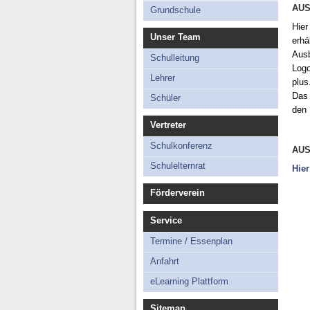
Schü
AU
Grundschule
Technisches
Hier
Unser Team
erhä
Ausb
Schulleitung
Logo
Lehrer
plus
Das 
Schüler
den 
Vertreter
Schulkonferenz
AU
Schulelternrat
Hier
Förderverein
Service
Termine / Essenplan
Anfahrt
eLearning Plattform
Sitemap