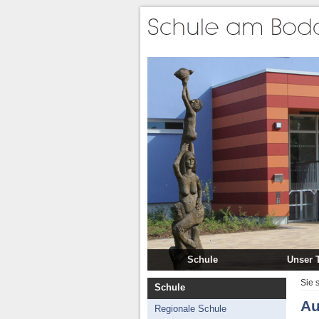
Schule
Unser 
Regionale Schule
Schulle
Sie 
Schule
Grundschule
Lehr
Au
Regionale Schule