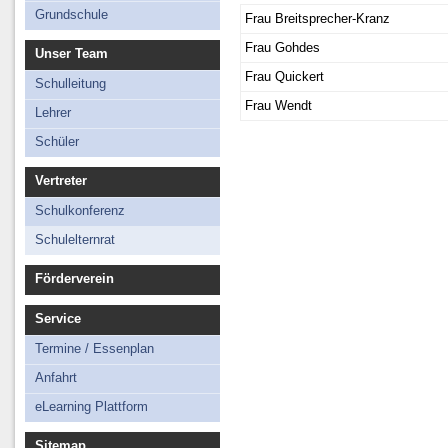
Schüler
Grundschule
Frau Breitsprecher-Kranz
Technisches Personal
Frau Gohdes
Unser Team
Frau Quickert
Schulleitung
Frau Wendt
Lehrer
Schüler
Vertreter
Schulkonferenz
Schulelternrat
Förderverein
Service
Termine / Essenplan
Anfahrt
eLearning Plattform
Sitemap