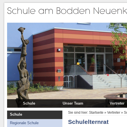
Schule
Unser Team
Vertreter
Regionale Schule
Schulleitung
Schulkonfere
Sie sind hier:
Startseite
»
Vertreter
»
Sc
Schule
Grundschule
Lehrer
Schulelternra
Schulelternrat
Regionale Schule