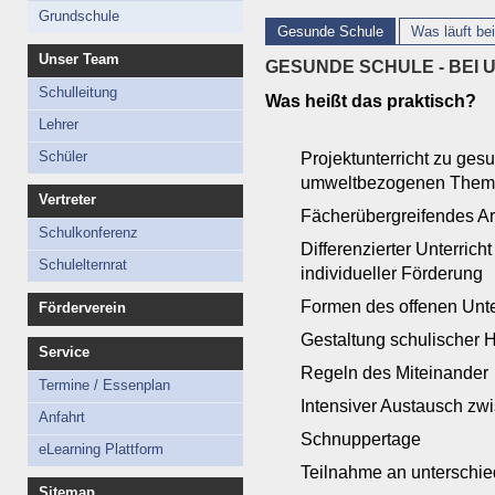
Schüler
Grundschule
Gesunde Schule
Was läuft be
Technisches Personal
Unser Team
GESUNDE SCHULE - BEI
Schulleitung
Was heißt das praktisch?
Lehrer
Schüler
Projektunterricht zu ges
umweltbezogenen The
Vertreter
Fächerübergreifendes Ar
Schulkonferenz
Differenzierter Unterricht
Schulelternrat
individueller Förderung
Formen des offenen Unte
Förderverein
Gestaltung schulischer
Service
Regeln des Miteinander
Termine / Essenplan
Intensiver Austausch zw
Anfahrt
Schnuppertage
eLearning Plattform
Teilnahme an unterschi
Sitemap