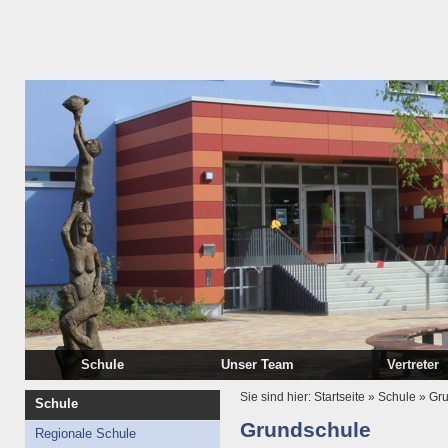
Schule
Unser Team
Vertreter
Regionale Schule
Schulleitung
Schulkonfere
Sie sind hier:
Startseite
»
Schule
»
Gr
Schule
Grundschule
Lehrer
Schulelternra
Grundschule
Regionale Schule