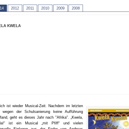
ler
Schül
14
2012
2011
2010
2009
2008
 Personal
eLearnin
ELA KWELA
ich ist wieder Musical-Zeit. Nachdem im letzten
r wegen der Schulsanierung keine Aufführung
tfand, geht es dieses Jahr nach "Afrika". „Kwela,
la!“ ist ein Musical „mit Pfiff“ und vielen
orvolle Einlagen aus der Feder von Andreas