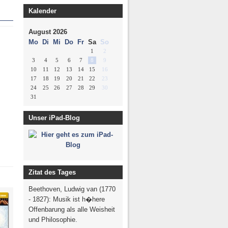
erzeitung
Kalender
g Plattform
August 2026
Mo
Di
Mi
Do
Fr
Sa
So
1
2
3
4
5
6
7
8
9
10
11
12
13
14
15
16
17
18
19
20
21
22
23
24
25
26
27
28
29
30
31
Unser iPad-Blog
Zitat des Tages
Beethoven, Ludwig van (1770
- 1827): Musik ist h�here
Offenbarung als alle Weisheit
und Philosophie.