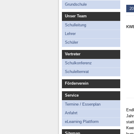
Schü
Grundschule
20
Technisches
Unser Team
Schulleitung
KW
Lehrer
Schüler
Vertreter
Schulkonferenz
Schulelternrat
Förderverein
Service
Termine / Essenplan
Endl
Anfahrt
Jah
eLearning Plattform
stat
Kwe
Sitemap
hum