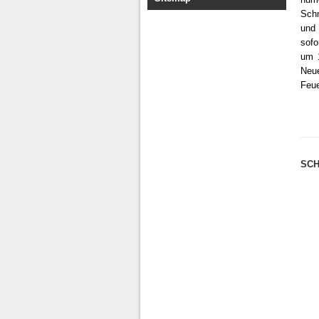
Schm
und 
sofo
um 
Neu
Feue
SCH