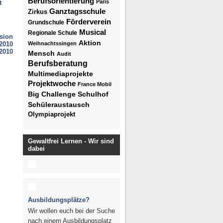
Berufsorientierung
Paris
t
Ganztagsschule
Zirkus
Förderverein
Grundschule
Musical
Regionale Schule
sion
Aktion
2010
Weihnachtssingen
2010
Mensch
Audit
Berufsberatung
Multimediaprojekte
Projektwoche
France Mobil
Big Challenge
Schulhof
Schüleraustausch
Olympiaprojekt
Gewaltfrei Lernen - Wir sind
dabei
Ausbildungsplätze?
Wir wollen euch bei der Suche
nach einem Ausbildungsplatz