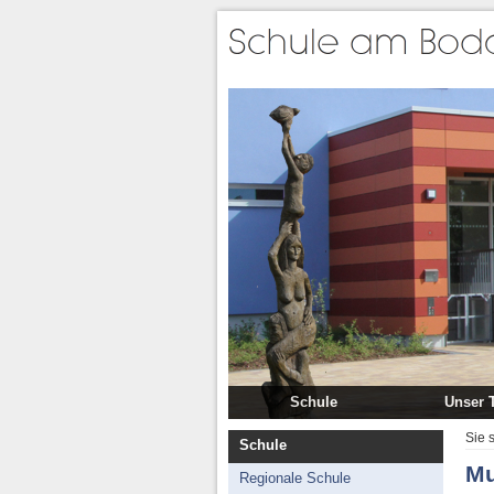
Schule
Unser 
Regionale Schule
Schulle
Sie 
Schule
Grundschule
Lehr
Mu
Regionale Schule