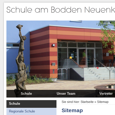
Schule
Unser Team
Vertreter
Regionale Schule
Schulleitung
Schulkonfere
Sie sind hier:
Startseite
»
Sitemap
Schule
Grundschule
Lehrer
Schulelternra
Sitemap
Regionale Schule