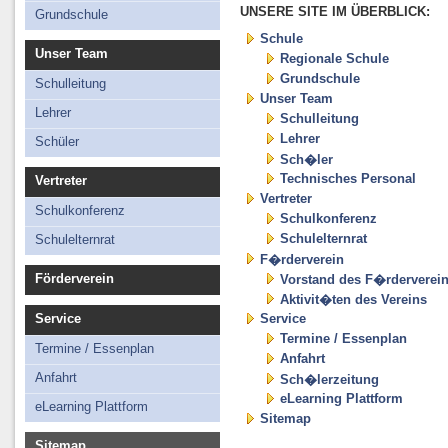
Schüler
UNSERE SITE IM ÜBERBLICK:
Grundschule
Technisches Personal
Schule
Unser Team
Regionale Schule
Grundschule
Schulleitung
Unser Team
Lehrer
Schulleitung
Lehrer
Schüler
Sch�ler
Technisches Personal
Vertreter
Vertreter
Schulkonferenz
Schulkonferenz
Schulelternrat
Schulelternrat
F�rderverein
Förderverein
Vorstand des F�rderverei
Aktivit�ten des Vereins
Service
Service
Termine / Essenplan
Termine / Essenplan
Anfahrt
Anfahrt
Sch�lerzeitung
eLearning Plattform
eLearning Plattform
Sitemap
Sitemap