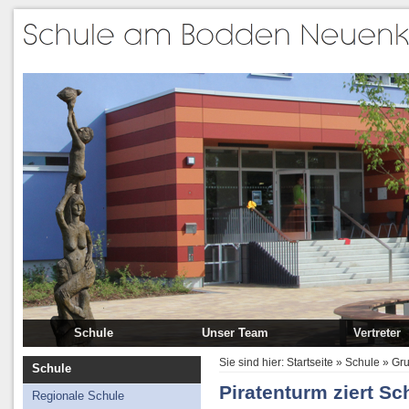
Schule
Unser Team
Vertreter
Regionale Schule
Schulleitung
Schulkonfere
Sie sind hier:
Startseite
»
Schule
»
Gr
Schule
Grundschule
Lehrer
Schulelternra
Piratenturm ziert Sc
Regionale Schule