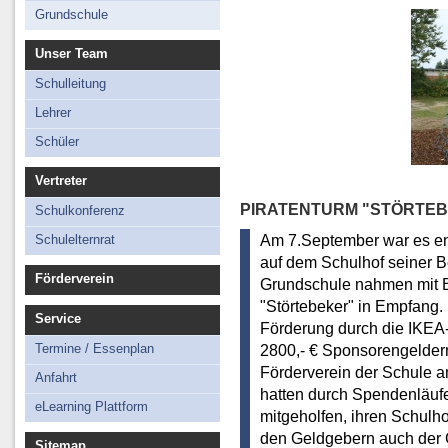
Schüler
Grundschule
Technisches Personal
Unser Team
Schulleitung
Lehrer
Schüler
Vertreter
PIRATENTURM "STÖRTEB
Schulkonferenz
Am 7.September war es end
Schulelternrat
auf dem Schulhof seiner 
Förderverein
Grundschule nahmen mit B
"Störtebeker" in Empfang.
Service
Förderung durch die IKEA-
Termine / Essenplan
2800,- € Sponsorengelder
Förderverein der Schule a
Anfahrt
hatten durch Spendenläufe
eLearning Plattform
mitgeholfen, ihren Schulho
den Geldgebern auch der 
Sitemap